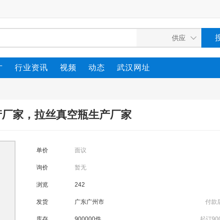
才
行业资讯
视频
动态
武汉网址
产厂家，拉丝真空瓶生产厂家
单价
面议
询价
暂无
浏览
242
发货
广东广州市
付款
库存
900000件
起订90