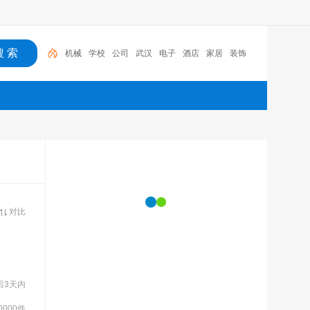
机械
学校
公司
武汉
电子
酒店
家居
装饰
建筑
设计
对比
后3天内
0000件