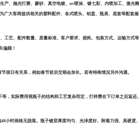
生产、抛光打磨、蒙砂、真空电镀、uv喷涂、镀七彩、内喷加工、激光
并为广大客商提供相关的塑料配件、各式喷头、铝盖、瓶肩、底套等配套服
、工艺、配件数量、质量标准、客户要求、损耗、包装方式、运输方式等
失偏颇！
还跟节假日有关系，例如春节前后交期会加长。若有特殊情况另外沟通。
上不等，实际费用视瓶子的结构和工艺复杂而定，打样费在下订单之后返还
浸泡48小时画格无脱落。瓶子镀层厚度均匀、光泽度好、附着力强、高硬