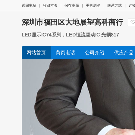
返回主站
|
收藏本页
|
保存桌面
|
手机浏览
|
联系方式
|
购
深圳市福田区大地展望高科商行
LED显示IC74系列，LED恒流驱动IC 光耦817
网站首页
黄页电话
公司介绍
供应产品
诚信档案
友情链接