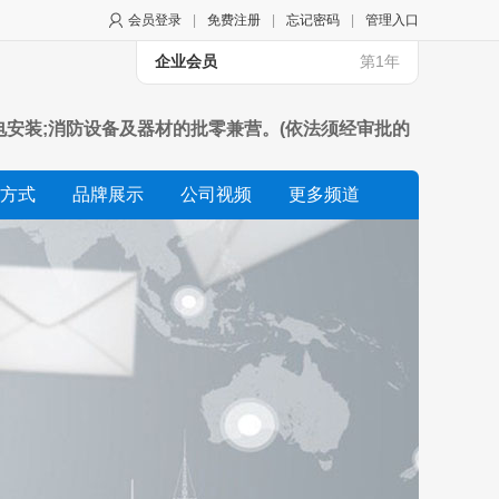
会员登录
|
免费注册
|
忘记密码
|
管理入口
企业会员
第1年
电安装;消防设备及器材的批零兼营。(依法须经审批的
方式
品牌展示
公司视频
更多频道