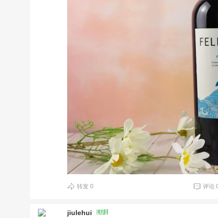
转发
0
评论
jiulehui