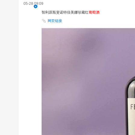
05-28 09:09
智利原瓶斐诺特佳美娜珍藏红
葡萄酒
网页链接