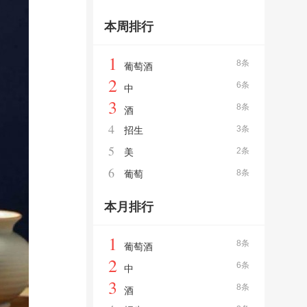
本周排行
1
8条
葡萄酒
2
6条
中
3
8条
酒
4
3条
招生
5
2条
美
6
8条
葡萄
本月排行
1
8条
葡萄酒
2
6条
中
3
8条
酒