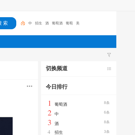
中
招生
酒
葡萄酒
葡萄
美
切换频道
今日排行
1
8条
葡萄酒
2
6条
中
3
8条
酒
4
3条
招生