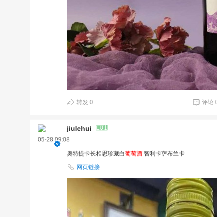
转发
0
评论
jiulehui
05-28 09:08
奥特提卡长相思珍藏白
葡萄酒
智利卡萨布兰卡
网页链接