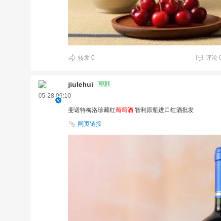
转发
0
评论
jiulehui
05-28 09:10
斐诺特梅洛珍藏红
葡萄酒
智利原瓶进口红酒批发
网页链接