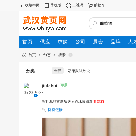
收藏本页
手机版
二维码
购物车
首页
供应
求购
公司
展会
品牌
人
首页
>
动态
>
搜索
分类
全部
动态默认分类
jiulehui
05-28 10:33
智利原瓶古斯塔夫赤霞珠珍藏红
葡萄酒
网页链接