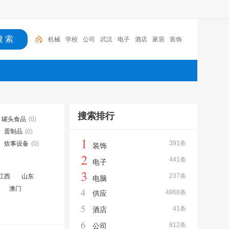
机械
学校
公司
武汉
电子
酒店
家居
装饰
建筑
设计
搜索排行
罐头食品
(0)
蛋制品
(0)
1
391条
炊事设备
(0)
装饰
2
441条
电子
3
237条
江西
山东
电脑
澳门
4
4968条
供应
5
41条
酒店
6
812条
公司