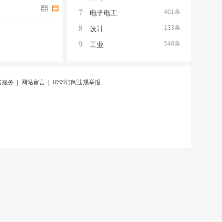
7
401条
电子电工
8
133条
设计
9
548条
工业
告服务
|
网站留言
|
RSS订阅
违规举报