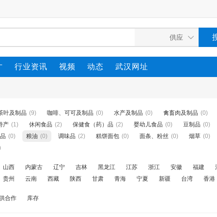
才
行业资讯
视频
动态
武汉网址
茶叶及制品
(9)
咖啡、可可及制品
(0)
水产及制品
(0)
禽畜肉及制品
(0)
特产
(1)
休闲食品
(2)
保健食（药）品
(2)
婴幼儿食品
(0)
豆制品
(0)
品
(0)
粮油
(0)
调味品
(2)
糕饼面包
(0)
面条、粉丝
(0)
烟草
(0)
)
山西
内蒙古
辽宁
吉林
黑龙江
江苏
浙江
安徽
福建
贵州
云南
西藏
陕西
甘肃
青海
宁夏
新疆
台湾
香港
供合作
库存