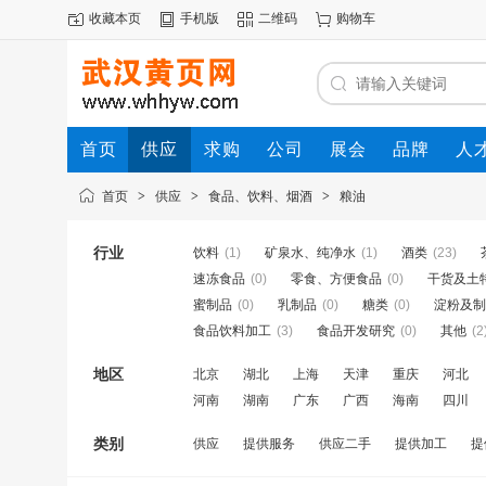
收藏本页
手机版
二维码
购物车
首页
供应
求购
公司
展会
品牌
人
首页
>
供应
>
食品、饮料、烟酒
>
粮油
行业
饮料
(1)
矿泉水、纯净水
(1)
酒类
(23)
速冻食品
(0)
零食、方便食品
(0)
干货及土
蜜制品
(0)
乳制品
(0)
糖类
(0)
淀粉及制
食品饮料加工
(3)
食品开发研究
(0)
其他
(2
地区
北京
湖北
上海
天津
重庆
河北
河南
湖南
广东
广西
海南
四川
类别
供应
提供服务
供应二手
提供加工
提