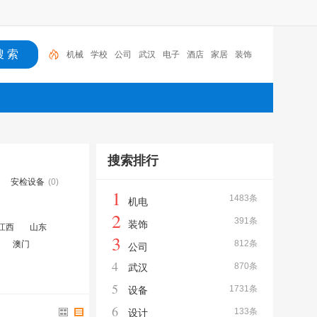
机械
学校
公司
武汉
电子
酒店
家居
装饰
建筑
设计
搜索排行
安检设备
(0)
1
1483条
机电
2
391条
装饰
江西
山东
3
812条
澳门
公司
4
870条
武汉
5
1731条
设备
6
133条
设计