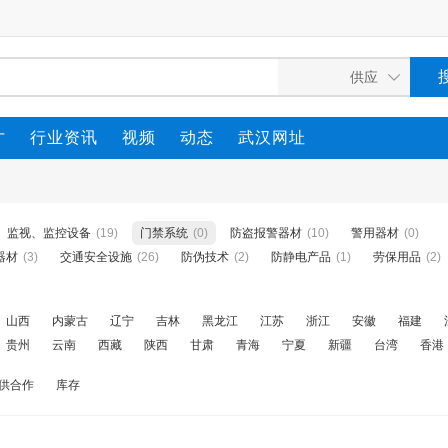
才
行业资讯
视频
动态
武汉网址
监视、监控设备
(19)
门禁系统
(0)
防盗报警器材
(10)
警用器材
(0)
器材
(3)
交通安全设施
(26)
防伪技术
(2)
防静电产品
(1)
劳保用品
(2)
山西
内蒙古
辽宁
吉林
黑龙江
江苏
浙江
安徽
福建
贵州
云南
西藏
陕西
甘肃
青海
宁夏
新疆
台湾
香港
供合作
库存