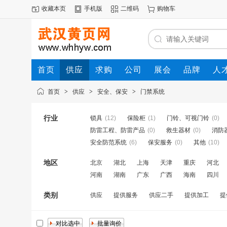
收藏本页
手机版
二维码
购物车
首页
供应
求购
公司
展会
品牌
人
首页
>
供应
>
安全、保安
>
门禁系统
行业
锁具
(12)
保险柜
(1)
门铃、可视门铃
(0)
防雷工程、防雷产品
(0)
救生器材
(0)
消防
安全防范系统
(6)
保安服务
(0)
其他
(10)
地区
北京
湖北
上海
天津
重庆
河北
河南
湖南
广东
广西
海南
四川
类别
供应
提供服务
供应二手
提供加工
提