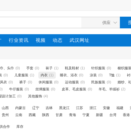
才
行业资讯
视频
动态
武汉网址
巾、头巾
(0)
手套
(0)
袜子
(1)
鞋及鞋材
(1)
针织服装
(0)
梭织服
装
(0)
儿童服装
(1)
内衣
(1)
睡衣、浴衣
(0)
泳装
(0)
T恤
(1)
衬
风衣
(0)
裤子
(0)
休闲服装
(0)
运动服装
(0)
民族服装
(0)
婚纱、
0)
牛仔服装
(0)
丝绸服装
(0)
皮革、毛皮服装
(0)
羊毛、羊绒衫
(2)
帽设计加工
(0)
其他服饰
(4)
山西
内蒙古
辽宁
吉林
黑龙江
江苏
浙江
安徽
福建
贵州
云南
西藏
陕西
甘肃
青海
宁夏
新疆
台湾
香港
供合作
库存