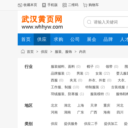
收藏本页
手机版
二维码
购物车
首页
供应
求购
公司
展会
品牌
人
首页
>
供应
>
服装、服饰
>
内衣
行业
服装辅料、面料
(0)
帽子
(0)
领带
(0)
围
品牌服装
(2)
男装
(2)
女装
(22)
婴儿服
西服
(0)
夹克
(0)
外衣、外套
(0)
大衣、
工作服、制服
(10)
特制服装
(2)
古装戏服
(
羽绒服装、防寒服
(1)
服装模特
(5)
服饰鞋
地区
北京
湖北
上海
天津
重庆
河北
河南
湖南
广东
广西
海南
四川
类别
供应
提供服务
供应二手
提供加工
提