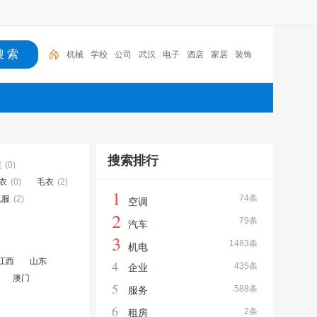
机械
学校
公司
武汉
电子
酒店
家居
装饰
建筑
设计
搜索排行
装
(0)
衣
(0)
毛衣
(2)
1
74条
礼服
(2)
空调
2
79条
汽车
3
1483条
机电
江西
山东
4
435条
企业
澳门
5
588条
服务
6
2条
租房